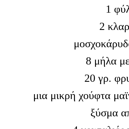
1 φύ
2 κλαρ
μοσχοκάρυδ
8 μήλα μ
20 γρ. φρ
μια μικρή χούφτα μα
ξύσμα απ