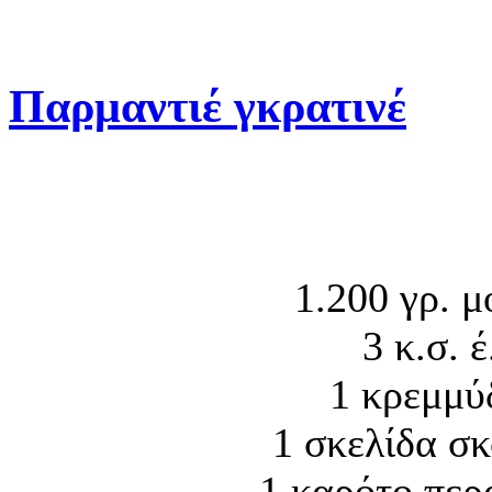
Παρμαντιέ γκρατινέ
1.200 γρ. 
3 κ.σ. 
1 κρεμμύ
1 σκελίδα σ
1 καρότο περ