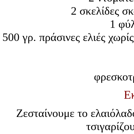
2 σκελίδες σ
1 φύ
500 γρ. πράσινες ελιές χωρ
φρεσκοτρ
Ε
Ζεσταίνουμε το ελαιόλαδ
τσιγαρίζο