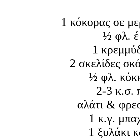
1 κόκορας σε με
½ φλ. έ
1 κρεμμύδ
2 σκελίδες σκ
½ φλ. κόκ
2-3 κ.σ.
αλάτι & φρε
1 κ.γ. μπα
1 ξυλάκι 