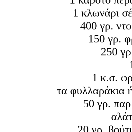
1 κλωνάρι σ
400 γρ. ντ
150 γρ. 
250 γρ
1 κ.σ. φ
τα φυλλαράκια ή
50 γρ. πα
αλάτ
20 γρ. βούτ