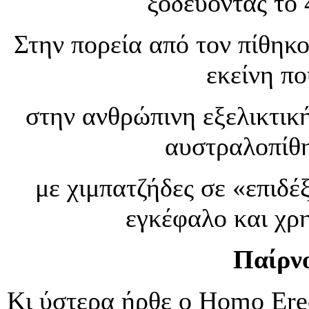
ξοδεύοντας το
Στην πορεία από τον πίθηκ
εκείνη π
στην ανθρώπινη εξελικτικ
αυστραλοπίθη
με χιμπατζήδες σε «επιδέ
εγκέφαλο και χρ
Παίρν
Κι ύστερα ήρθε ο Homo Erec